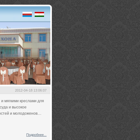
2012-04-18 13:06:07
 и мягкими креслами для
осуда и высокое
стей и молодоженов....
Подробнее...