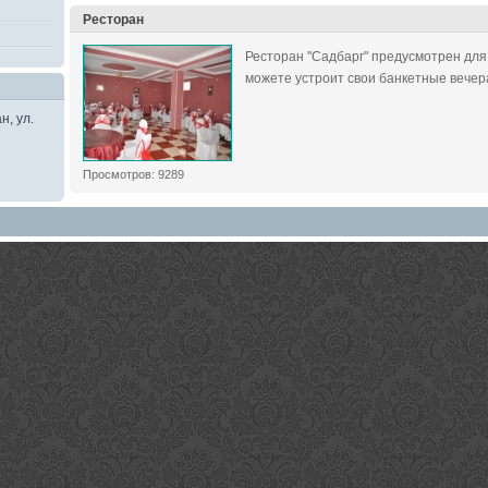
Ресторан
Ресторан "Садбарг" предусмотрен для 
можете устроит свои банкетные вечера
н, ул.
Просмотров: 9289