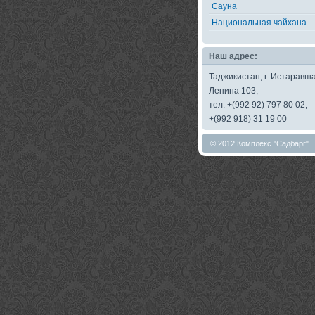
Сауна
Национальная чайхана
Наш адрес:
Таджикистан, г. Истаравша
Ленина 103,
тел: +(992 92) 797 80 02,
+(992 918) 31 19 00
© 2012 Комплекс "Садбарг"