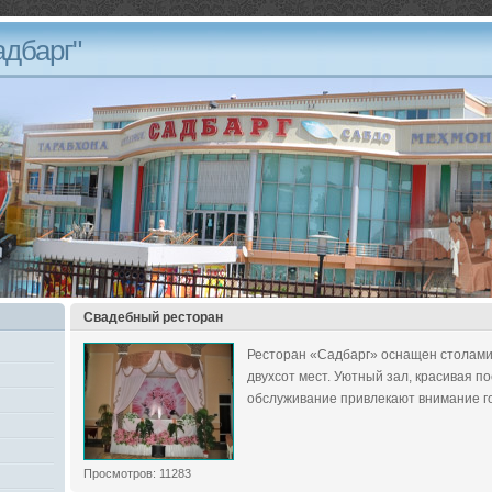
адбарг"
Свадебный ресторан
Ресторан «Садбарг» оснащен столами
двухсот мест. Уютный зал, красивая п
обслуживание привлекают внимание го
Просмотров: 11283