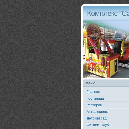
Комплекс "С
Меню
Главная
Гостиница
Ресторан
Аттракционы
Детский сад
Фитнес - клуб