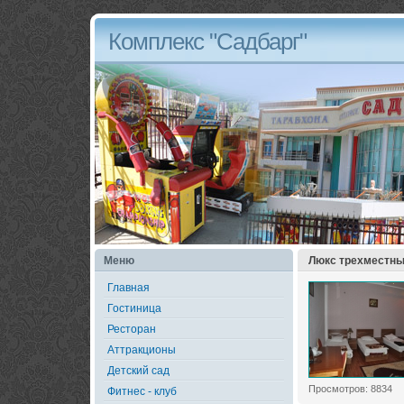
Комплекс "Садбарг"
Меню
Люкс трехместн
Главная
Гостиница
Ресторан
Аттракционы
Детский сад
Просмотров: 8834
Фитнес - клуб